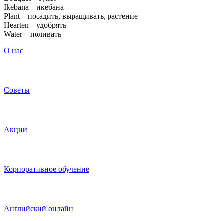
Ikebana – ике­ба­на
Plant – поса­дить, выра­щи­вать, растение
Hearten – удобрять
Water – поливать
О нас
Советы
Акции
Корпоративное обучение
Английский онлайн