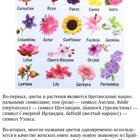
Во-пер­вых, цве­ты и рас­те­ния явля­ют­ся бри­тан­ски­ми наци­о­
наль­ны­ми сим­во­ла­ми: rose (роза) — сим­вол Англии, thistle
(чер­то­по­лох) — сим­вол Шот­лан­дии, shamrock (три­лист­ник) —
сим­вол Север­ной Ирлан­дии, daffodil (жел­тый нар­цисс) —
сим­вол Уэльса.
Во-вто­рых, мно­гие назва­ния цве­тов одно­вре­мен­но исполь­зу­
ют­ся в каче­стве жен­ских имен: вашу новую зна­ко­мую из Брай­