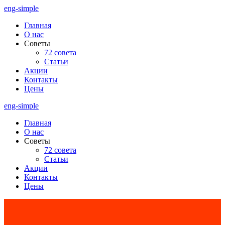
Перейти
eng-simple
к
Главная
содержимому
О нас
Советы
72 совета
Статьи
Акции
Контакты
Цены
eng-simple
Главная
О нас
Советы
72 совета
Статьи
Акции
Контакты
Цены