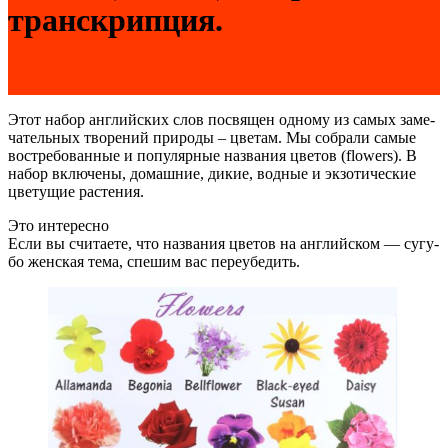
транскрипция.
Этот набор англий­ских слов посвя­щен одно­му из самых заме­
ча­тель­ных тво­ре­ний при­ро­ды – цве­там. Мы собра­ли самые
вос­тре­бо­ван­ные и попу­ляр­ные назва­ния цве­тов (flowers). В
набор вклю­че­ны, домаш­ние, дикие, вод­ные и экзо­ти­че­ские
цве­ту­щие растения.
Это интересно
Если вы счи­та­е­те, что назва­ния цве­тов на англий­ском — сугу­
бо жен­ская тема, спе­шим вас переубедить.