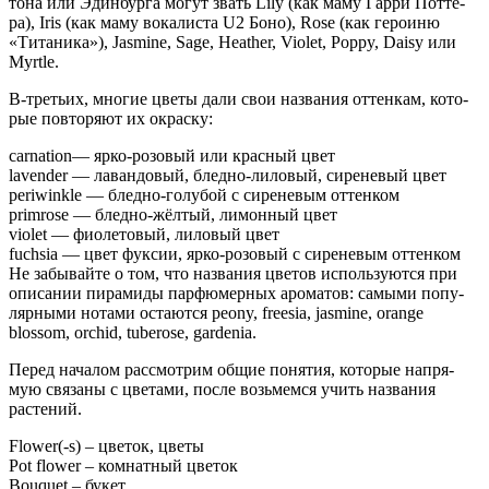
то­на или Эдин­бур­га могут звать Lily (как маму Гар­ри Пот­те­
ра), Iris (как маму вока­ли­ста U2 Боно), Rose (как геро­и­ню
«Тита­ни­ка»), Jasmine, Sage, Heather, Violet, Poppy, Daisy или
Myrtle.
В‑третьих, мно­гие цве­ты дали свои назва­ния оттен­кам, кото­
рые повто­ря­ют их окраску:
carnation— ярко-розо­вый или крас­ный цвет
lavender — лаван­до­вый, блед­но-лило­вый, сире­не­вый цвет
periwinkle — блед­но-голу­бой с сире­не­вым оттенком
primrose — блед­но-жёл­тый, лимон­ный цвет
violet — фио­ле­то­вый, лило­вый цвет
fuchsia — цвет фук­сии, ярко-розо­вый с сире­не­вым оттенком
Не забы­вай­те о том, что назва­ния цве­тов исполь­зу­ют­ся при
опи­са­нии пира­ми­ды пар­фю­мер­ных аро­ма­тов: самы­ми попу­
ляр­ны­ми нота­ми оста­ют­ся peony, freesia, jasmine, orange
blossom, orchid, tuberose, gardenia.
Перед нача­лом рас­смот­рим общие поня­тия, кото­рые напря­
мую свя­за­ны с цве­та­ми, после возь­мем­ся учить назва­ния
растений.
Flower(-s) – цве­ток, цветы
Pot flower – ком­нат­ный цветок
Bouquet – букет