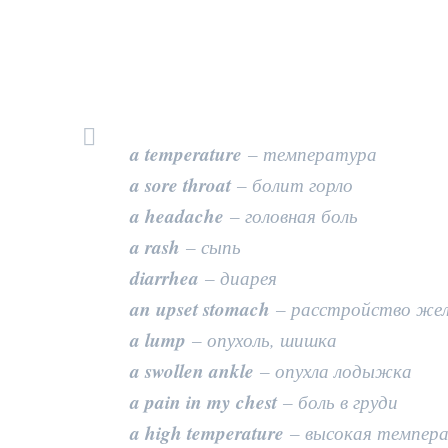
a temperature
– температура
a sore throat
– болит горло
a headache
– головная боль
a rash
– сыпь
diarrhea
– диарея
an upset stomach
– расстройство жел
a lump
– опухоль, шишка
a swollen ankle
– опухла лодыжка
a pain in my chest
– боль в груди
a high temperature
– высокая темпер