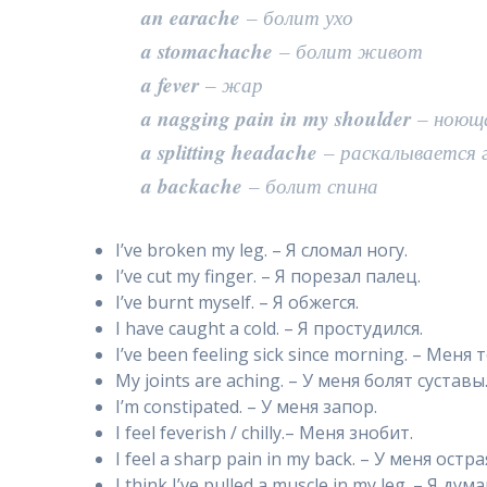
an earache
– болит ухо
a stomachache
– болит живот
a fever
– жар
a nagging pain in my shoulder
– ноюща
a splitting headache
– раскалывается 
a backache
– болит спина
I’ve broken my leg. – Я сломал ногу.
I’ve cut my finger. – Я порезал палец.
I’ve burnt myself. – Я обжегся.
I have caught a cold. – Я простудился.
I’ve been feeling sick since morning. – Меня 
My joints are aching. – У меня болят суставы
I’m constipated. – У меня запор.
I feel feverish / chilly.– Меня знобит.
I feel a sharp pain in my back. – У меня остр
I think I’ve pulled a muscle in my leg. – Я 