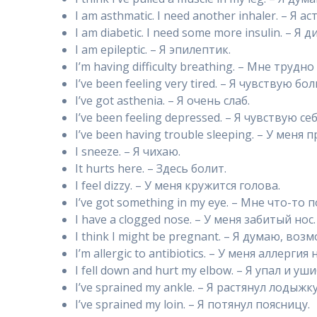
I am asthmatic. I need another inhaler. – Я
I am diabetic. I need some more insulin. – 
I am epileptic. – Я эпилептик.
I’m having difficulty breathing. – Мне трудн
I’ve been feeling very tired. – Я чувствую б
I’ve got asthenia. – Я очень слаб.
I’ve been feeling depressed. – Я чувствую 
I’ve been having trouble sleeping. – У меня
I sneeze. – Я чихаю.
It hurts here. – Здесь болит.
I feel dizzy. – У меня кружится голова.
I’ve got something in my eye. – Мне что-то п
I have a clogged nose. – У меня забитый нос.
I think I might be pregnant. – Я думаю, воз
I’m allergic to antibiotics. – У меня аллерги
I fell down and hurt my elbow. – Я упал и уш
I’ve sprained my ankle. – Я растянул лодыжку
I’ve sprained my loin. – Я потянул поясницу.