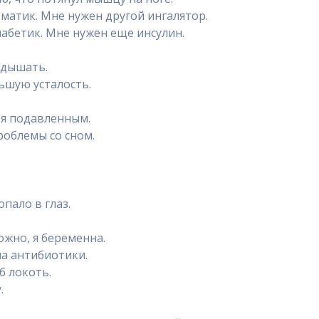
 астматик. Мне нужен другой ингалятор.
Я диабетик. Мне нужен еще инсулин.
о дышать.
ольшую усталость.
себя подавленным.
 проблемы со сном.
опало в глаз.
можно, я беременна.
я на антибиотики.
иб локоть.
.