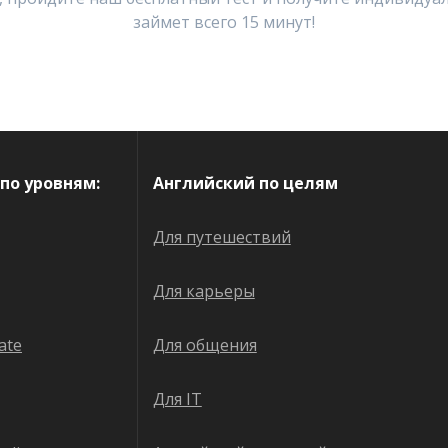
займет всего 15 минут!
по уровням:
Английский по целям
Для путешествий
Для карьеры
ate
Для общения
Для IT