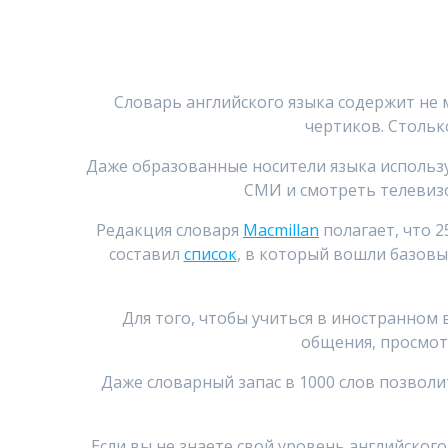
Словарь английского языка содержит не м
чертиков. Столько
Даже образованные носители языка использу
СМИ и смотреть телевизо
Редакция словаря
Macmillan
полагает, что 
составил
список
, в который вошли базовые
Для того, чтобы учиться в иностранном
общения, просмот
Даже словарный запас в 1000 слов позволи
Если вы не знаете свой уровень английског