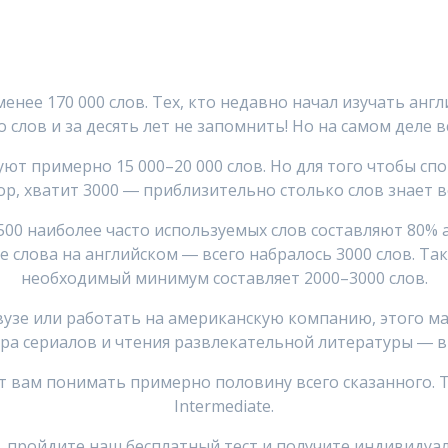
енее 170 000 слов. Тех, кто недавно начал изучать англ
 слов и за десять лет не запомнить! Но на самом деле в
ют примерно 15 000–20 000 слов. Но для того чтобы сп
р, хватит 3000 ― приблизительно столько слов знает 
2500 наиболее часто используемых слов составляют 80% 
 слова на английском ― всего набралось 3000 слов. Так 
необходимый минимум составляет 2000–3000 слов.
 вузе или работать на американскую компанию, этого ма
ра сериалов и чтения развлекательной литературы ― в
т вам понимать примерно половину всего сказанного. 
Intermediate.
о, пройдите наш бесплатный тест и получите индивиду