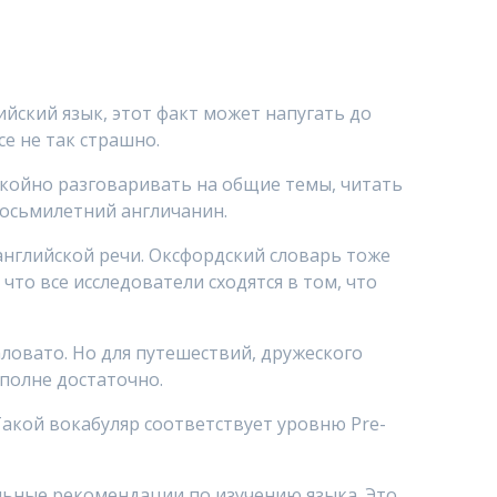
ийский язык, этот факт может напугать до
се не так страшно.
окойно разговаривать на общие темы, читать
восьмилетний англичанин.
английской речи. Оксфордский словарь тоже
что все исследователи сходятся в том, что
ловато. Но для путешествий, дружеского
полне достаточно.
Такой вокабуляр соответствует уровню Pre-
альные рекомендации по изучению языка. Это