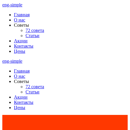
Перейти
eng-simple
к
Главная
содержимому
О нас
Советы
72 совета
Статьи
Акции
Контакты
Цены
eng-simple
Главная
О нас
Советы
72 совета
Статьи
Акции
Контакты
Цены