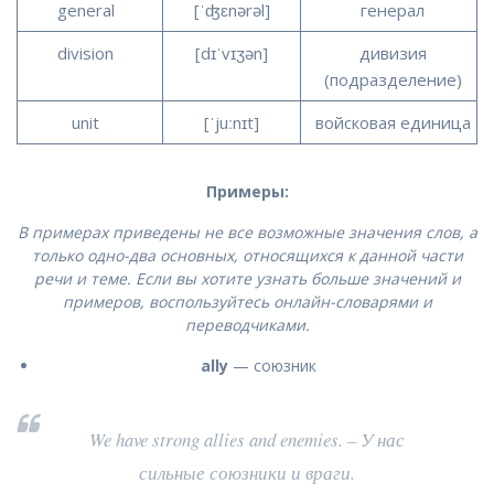
general
[ˈʤɛnərəl]
генерал
division
[dɪˈvɪʒən]
дивизия
(подразделение)
unit
[ˈjuːnɪt]
войсковая единица
Примеры:
В примерах приведены не все возможные значения слов, а
только одно-два основных, относящихся к данной части
речи и теме. Если вы хотите узнать больше значений и
примеров, воспользуйтесь онлайн-словарями и
переводчиками.
ally
— союзник
We have strong allies and enemies. – У нас
сильные союзники и враги.