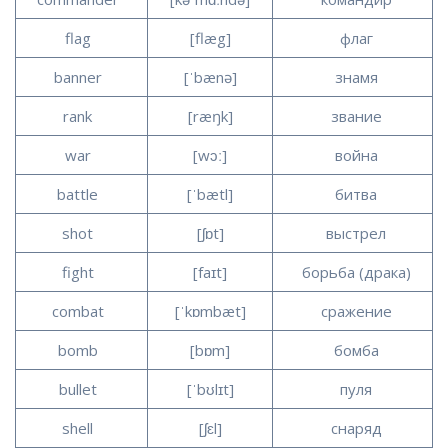
flag
[flæg]
флаг
banner
[ˈbænə]
знамя
rank
[ræŋk]
звание
war
[wɔː]
война
battle
[ˈbætl]
битва
shot
[ʃɒt]
выстрел
fight
[faɪt]
борьба (драка)
combat
[ˈkɒmbæt]
сражение
bomb
[bɒm]
бомба
bullet
[ˈbʊlɪt]
пуля
shell
[ʃɛl]
снаряд