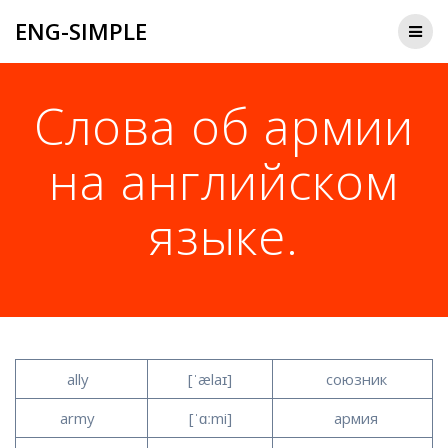
Перейти
ENG-SIMPLE
к
содержимому
Слова об армии
на английском
языке.
ally
[ˈælaɪ]
союзник
army
[ˈɑːmi]
армия