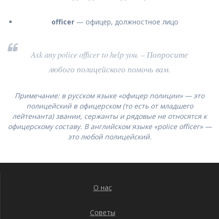
officer
— офицер, должностное лицо
Ask any police officer to help you. – Попросите
любого полицейского помочь вам.
Примечание: в русском языке «офицер полиции» — это
полицейский в офицерском (то есть от младшего
лейтенанта) звании, сержанты и рядовые не относятся к
офицерскому составу. В английском языке «police officer» —
это любой полицейский.
О нас
Советы