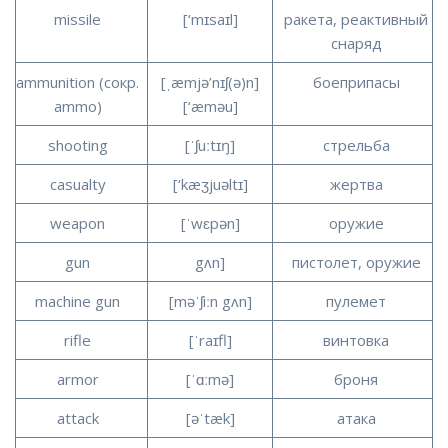
missile
[‘mɪsaɪl]
ракета, реактивный
снаряд
ammunition (сокр.
[ˌæmjə’nɪʃ(ə)n]
боеприпасы
ammo)
[‘æməu]
shooting
[ˈʃuːtɪŋ]
стрельба
casualty
[‘kæʒjuəltɪ]
жертва
weapon
[ˈwɛpən]
оружие
gun
gʌn]
пистолет, оружие
machine gun
[məˈʃiːn gʌn]
пулемет
rifle
[ˈraɪfl]
винтовка
armor
[ˈɑːmə]
броня
attack
[əˈtæk]
атака