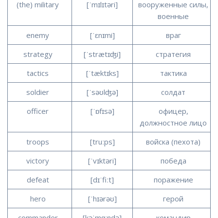
(the) military
[ˈmɪlɪtəri]
вооруженные силы,
военные
enemy
[ˈɛnɪmi]
враг
strategy
[ˈstrætɪʤi]
стратегия
tactics
[ˈtæktɪks]
тактика
soldier
[ˈsəʊlʤə]
солдат
officer
[ˈɒfɪsə]
офицер,
должностное лицо
troops
[truːps]
войска (пехота)
victory
[ˈvɪktəri]
победа
defeat
[dɪˈfiːt]
поражение
hero
[ˈhɪərəʊ]
герой
commander
[kəˈmɑːndə]
командир