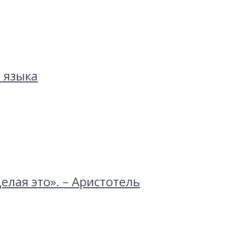
 языка
елая это». – Аристотель