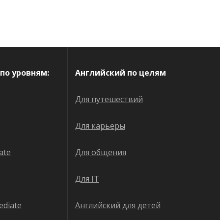
по уровням:
Английский по целям
Для путешествий
Для карьеры
ate
Для общения
Для IT
ediate
Английский для детей